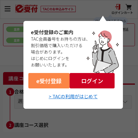
ログイン
カート
ログインはこちらから
令和8年熊本地震で被災された皆様へのお見舞いとお届け遅延
重要
e受付登録のご案内
について
TAC会員番号をお持ちの方は、
ｅ会員証／ｅ受験票（PDFデータ）について
重要
割引価格で購入いただける
場合があります。
証券外務員
はじめにログインを
お願いいたします。
講座コース選択
e受付登録
ログイン
合格目標年度を選択
1
> TACの利用がはじめて
選択してください
講座コース選択
2