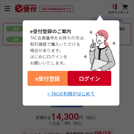
ログイン
カート
ログインはこちらから
令和8年熊本地震で被災された皆様へのお見舞いとお届け遅延
重要
e受付登録のご案内
について
TAC会員番号をお持ちの方は、
ｅ会員証／ｅ受験票（PDFデータ）について
重要
割引価格で購入いただける
場合があります。
社会保険労務士実務
はじめにログインを
お願いいたします。
商品コード：06262315W1
e受付登録
２０２６年開講実務講座
ログイン
助成金コンサルティング
> TACの利用がはじめて
通常価格
Web通信講座
14,300
受講料金
円（税込）
入会金：0円（税込）
09/15
申込締切日
2026/
クレジットカードでのお支払い