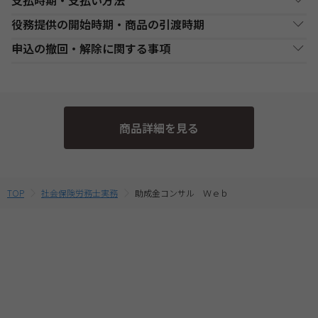
支払時期・支払い方法
Web通信講座お申込み上の注意事項
役務提供の開始時期・商品の引渡時期
・お申し込み手続き完了日後、原則1週間以内（日曜・祝祭日等を
決済方法
支払い時期
支払方法
除く）に、経過分の教材を発送いたします。また、各商品ページ
●講座開始日前の申込
申込の撤回・解除に関する事項
にてご案内しております「教材発送開始日」より、１週間以上前
銀行・ゆうちょATM
銀行、又はゆうちょATMでの
各講座の日程表に従った役務提供・教材の引渡となります。詳細
現金
にお申込みが完了している場合は、教材発送開始日より発送いた
支払
入金後に、発送します。
は、各講座の日程表をご確認ください。
当社は、特定商取引法第15条3の規定に基づく申込の撤回について
します。（一部の講座・コースでは教材発送が無い場合がありま
●講座開始日以後の申込
の特約の表示を行っております。
す。）
コンビニエンススト
店舗での入金後に、発送し
受講申込み（入金確認後）1週間程度で発送となります。
現金
・一部のコース(CompTIA等)につきましてはTAC Biz SCHOOLと
ア支払
ます。
当社指定の宅配業者または郵便事業者にて発送いたします。
そのため、特定商取引法第15条の3の規定に基づく申込の撤回等の
なり会員証記載のID・PWでのご受講となります。
商品詳細を見る
定めの適用対象外となります。予めご了承ください。 なお、お客
・Web通信・DL通信を含むコースをお申込みの場合は、必ずお使
クレジットカード支
代金決済終了後に、発送し
一括支払／分割
いのパソコンの動作環境を
こちら
よりご確認の上、お申込みくだ
払
ます。
支払
様と当社との間の講座受講契約における解約・返金についてのお
さい。
取扱いは、TAC申込規約3【受講料等について】をご参照くださ
・複数商品を同時にお申込の場合、ショッピングカートに入れる
提携信販会社によるローン
前に適用されている割引制度・割引金額は、同時に申込む商品に
教育ローン支払
審査承認後に、発送しま
分割支払
い。
TOP
社会保険労務士実務
助成金コンサル Ｗｅｂ
合せて変動する場合がございます。
す。
最終的なお支払い総額は、お申込み完了前の「お支払い金額のご
確認」画面にてご確認ください。
・受講料金は、消費税・教材費・配送料込の価格となっておりま
す。(一部商品を除く)